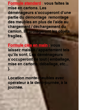
Formule standard
:
vous faites la
mise en cartons. Les
déménageurs s'occuperont d'une
partie du démontage remontage
des meubles en plus de l'aide au
chargement / déchargement du
camion. Ils protègeront les objets
fragiles.
Formule clés en main
:
vous
laissez maison / appartement tels
qu'ils sont. Les déménageurs
s'occuperont de tout ( emballage,
mise en cartons, déballage, etc...
).
Location monte-meubles avec
opérateur à la demi-journée, à la
journée.