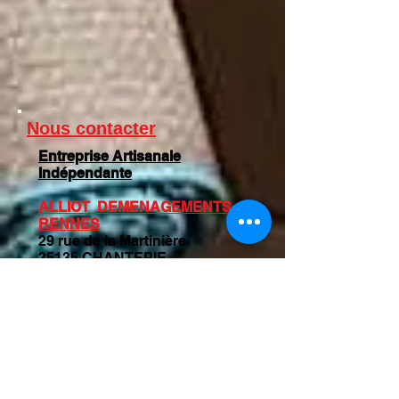
Nous contacter
Entreprise Artisanale
Indépendante
ALLIOT DEMENAGEMENTS
RENNES
29 rue de la Martinière
35135 CHANTEPIE
Horaires
: du lundi au
vendredi
8h30 - 19h00
samedi : 9h00 - 18h00
Téléphone :
06 51 89 40 78