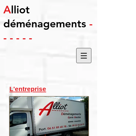
A
lliot
déménagements
-
- - - - -
L'entreprise