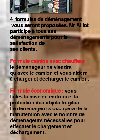
4 formules de déménagement
vous seront proposées. Mr Alliot
participe à tous ses
déménagements pour la
satisfaction de
ses clients.
Formule camion avec chauffeur
:
le déménageur ne viendra
qu'avec le camion et vous aidera
à charger et décharger le camion.
Formule économique
:
vous
faites la mise en cartons et la
protection des objets fragiles.
Le déménageur s'occupera de la
manutention avec le nombre de
déménageurs nécessaires pour
effectuer le chargement et
déchargement.