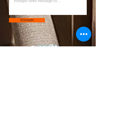
Envoyer
Bouton
© 2023 par S.A.R.L Chantier. Créé avec
Wix.com