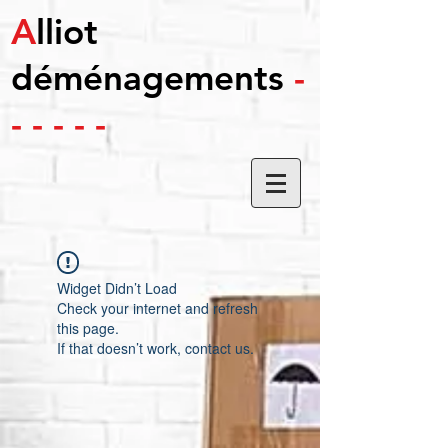
A
lliot
déménagements
-
- - - - -
Widget Didn’t Load
Check your internet and refresh
this page.
If that doesn’t work, contact us.