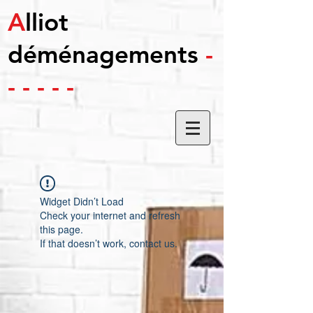
A
lliot
déménagements
-
- - - - -
Widget Didn’t Load
Check your internet and refresh
this page.
If that doesn’t work, contact us.