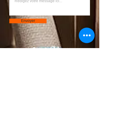
Envoyer
Bouton
© 2023 par S.A.R.L Chantier. Créé avec
Wix.com