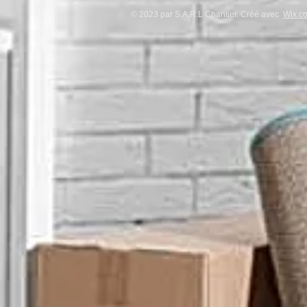
© 2023 par S.A.R.L Chantier. Créé avec
Wix.c