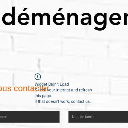
ot déménag
Widget Didn’t Load
us contacter
Check your internet and refresh
this page.
If that doesn’t work, contact us.
om
Nom de famille