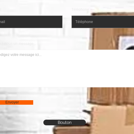
l
Téléphone
ez-nous un message...
Envoyer
Bouton