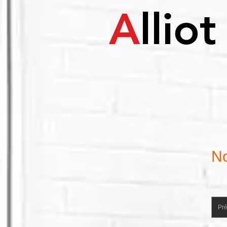
A
lli
No
Prén