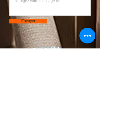
Envoyer
Bouton
© 2023 par S.A.R.L Chantier. Créé avec
Wix.com