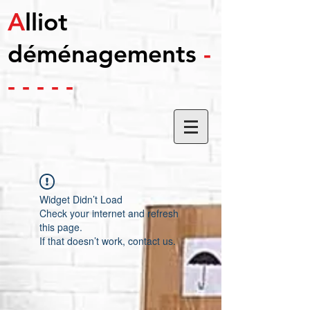
A
lliot
déménagements
-
- - - - -
Widget Didn’t Load
Check your internet and refresh
this page.
If that doesn’t work, contact us.