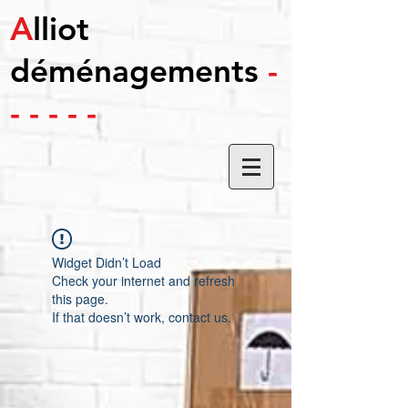
A
lliot
déménagements
-
- - - - -
Widget Didn’t Load
Check your internet and refresh
this page.
If that doesn’t work, contact us.