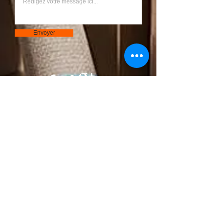
Envoyer
Bouton
© 2023 par S.A.R.L Chantier. Créé avec
Wix.com