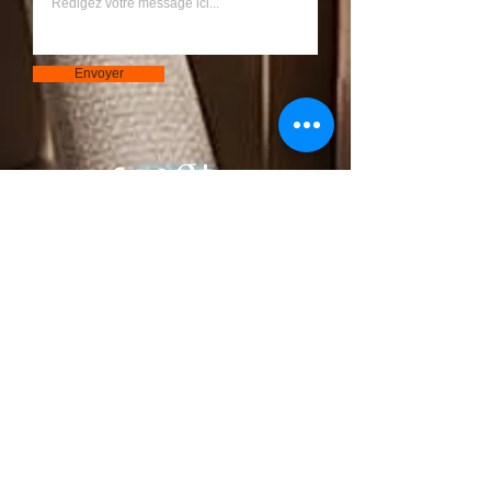
Envoyer
Bouton
© 2023 par S.A.R.L Chantier. Créé avec
Wix.com