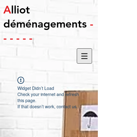
A
lliot
déménagements
-
- - - - -
Widget Didn’t Load
Check your internet and refresh
this page.
If that doesn’t work, contact us.