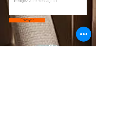
Envoyer
Bouton
© 2023 par S.A.R.L Chantier. Créé avec
Wix.com