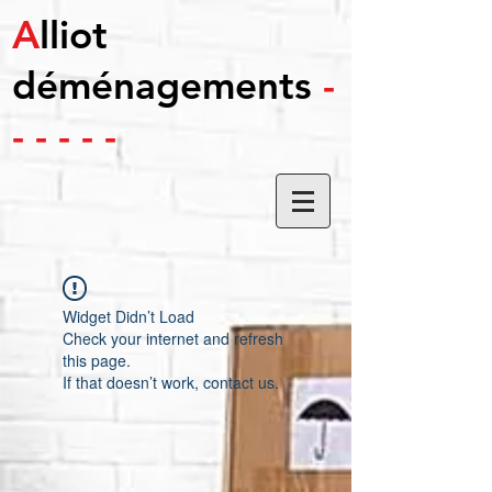
A
lliot
déménagements
-
- - - - -
Widget Didn’t Load
Check your internet and refresh
this page.
If that doesn’t work, contact us.