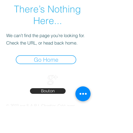
There’s Nothing
Here...
We can’t find the page you’re looking for.
Check the URL, or head back home.
Go Home
Bouton
© 2023 par S.A.R.L Chantier. Créé avec
Wix.com