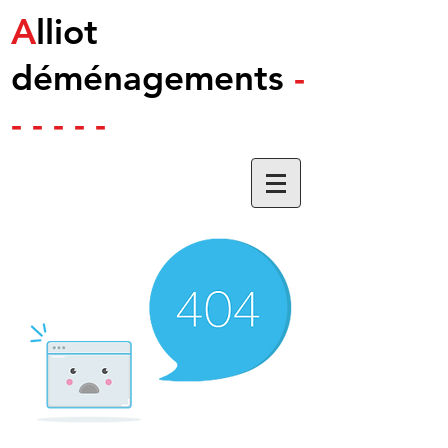
A
lliot
déménagements
-
- - - - -