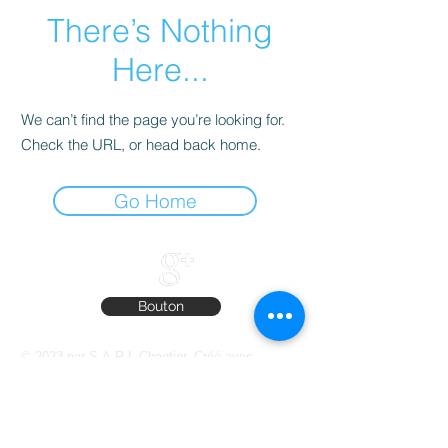
There’s Nothing
Here...
We can’t find the page you’re looking for.
Check the URL, or head back home.
Go Home
Bouton
© 2023 par S.A.R.L Chantier. Créé avec
Wix.com