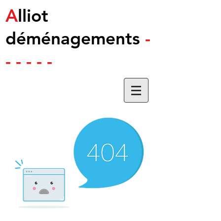
A
lliot
déménagements
-
- - - - -