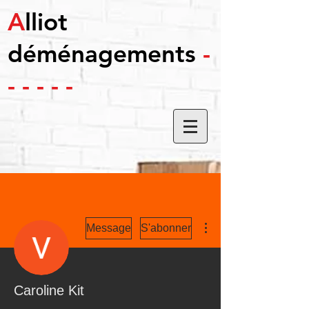
A
lliot
déménagements
-
- - - - -
Plus d'actions
Message
S'abonner
Caroline Kit