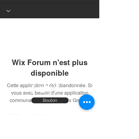
Wix Forum n'est plus
disponible
Cette application a été abandonnée. Si
vous avez besoin d'une application
communautaire, utilisez Wix Groups.
Bouton
© 2023 par S.A.R.L Chantier. Créé avec
Wix.com