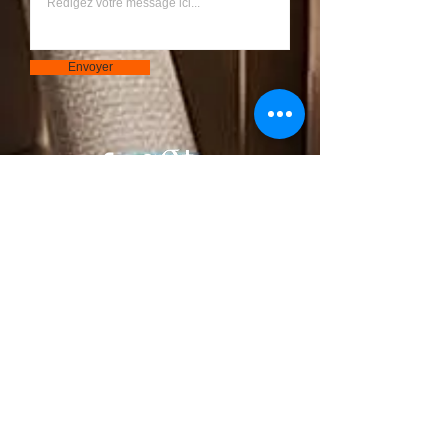
Envoyer
Bouton
© 2023 par S.A.R.L Chantier. Créé avec
Wix.com