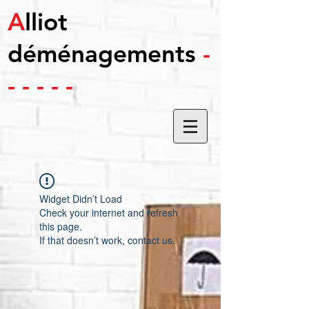
A
lliot
déménagements
-
- - - - -
Widget Didn’t Load
Check your internet and refresh
this page.
If that doesn’t work, contact us.